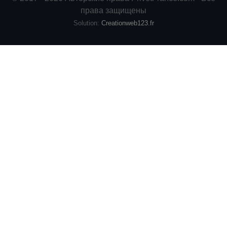
права защищены
Solution:
Creationweb123.fr