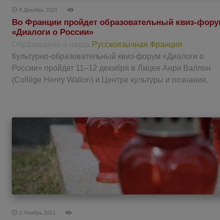
8 Декабрь 2021
Во Франции пройдет образовательный квиз-фор
«Диалоги о России»
Образование и наука
Русскоязычная Франция
Культурно-образовательный квиз-форум «Диалоги о
России» пройдет 11–12 декабря в Лицее Анри Валлон
(Collège Henry Wallon) и Центре культуры и познания.
1 Ноябрь 2021