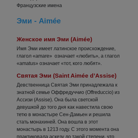
Французские имена
Эми - Aimée
Женское имя Эми (Aimée)
Имя Эми имеет латинское происхождение,
глагол «amare» означает «любить», а глагол
«amatus» означает «тот, кого любят».
Святая Эми (Saint Aimée d’Assise)
Девственница Святая Эми принадлежала к
знатной семье Оффредуччио (Offreduccio) из
Ассизи (Assise). Она была светской
девушкой до того дня как навестила свою
тетю в монастыре Сен-Дамьен и решила
стать монахиней. Она вошла в этот
монастырь в 1213 году. С этого момента она
практиковала аскезу до такой степени, что