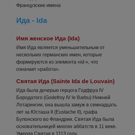
Французские имена
Ида - Ida
Имя женское Ида (Ida)
Имя Ида является уменьшительным от
нескольких германских имен, которые
формируются из элемента «id-», что
означает «работа».
Святая Ида (Sainte Ida de Louvain)
Ида была дочерью герцога Годфруа IV
Бородатого (Godefroy IV le Barbu) Нижней
Лотарингии, она вышла замуж в семнадцать
лет за Юсташа II (Eustache II), графа
Булонского во Фландрии. Святая Ида была
основательницей многих аббатств в 11 веке.
Умерла Святая в 1113 году.