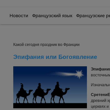
Новости
Французский язык
Французские р
Какой сегодня праздник во Франции
Эпифания или Богоявление
Эпифани
восточным
Изначальн
Сретени
древний х
церквях и