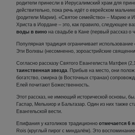
родители принесли в Иерусалимский храм для прино
действительно, пока речь идёт о еврейском мальчик
(родители Марии). «Святое семейство» – Марию и 
Христа в Иордане – это, как правило, следующее в
воды в вино
на свадьбе в Кане (первый рассказ о ч
Популярная традиция ограничивает использование
Эти Волхвы (несомненно, зороастрийские священни
Согласно рассказу Святого Евангелиста Матфея (2,
таинственная звезда
. Прибыв на место, они поло
богатство, смирна (в Восточных странах) сопровожд
Елей почитают Божественность.
Этот рассказ, не имеющий исторической основы, б
Гаспар, Мельхиор и Бальтазар. Один из них также с
Евангельской вести.
Епифания у католиков традиционно
отмечается 6 я
Rois (круглый пирог с миндалём). Это воспоминани