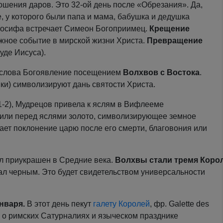
шения даров. Это 32-ой день после «Обрезания». Да,
е, у которого были папа и мама, бабушка и дедушка
Иосифа встречает Симеон Богоприимец.
Крещение
ажное событие в мирской жизни Христа.
Превращение
уде Иисуса).
 слова Богоявление посещением
Волхвов с Востока
.
ки) символизируют дань святости Христа.
1-2), Мудрецов привела к яслям в Вифлееме
жили перед яслями золото, символизирующее земное
ает поклонение царю после его смерти, благовония или
ыл приукрашен в Средние века.
Волхвы стали тремя Коро
тал черным. Это будет свидетельством универсальности
нваря.
В этот день пекут
галету Королей
, фр. Galette des
е о римских Сатурналиях и языческом празднике