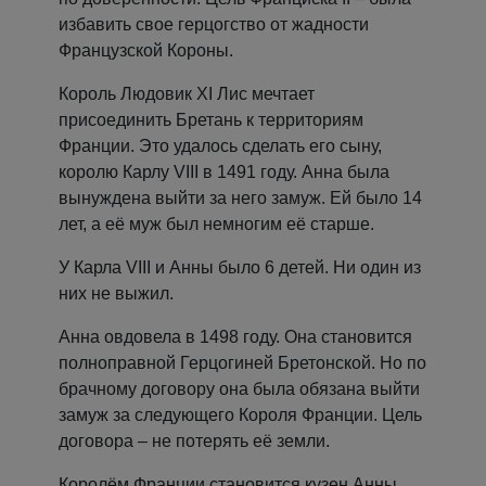
избавить свое герцогство от жадности
Французской Короны.
Король Людовик XI Лис мечтает
присоединить Бретань к территориям
Франции. Это удалось сделать его сыну,
королю Карлу VIII в 1491 году. Анна была
вынуждена выйти за него замуж. Ей было 14
лет, а её муж был немногим её старше.
У Карла VIII и Анны было 6 детей. Ни один из
них не выжил.
Анна овдовела в 1498 году. Она становится
полноправной Герцогиней Бретонской. Но по
брачному договору она была обязана выйти
замуж за следующего Короля Франции. Цель
договора – не потерять её земли.
Королём Франции становится кузен Анны,