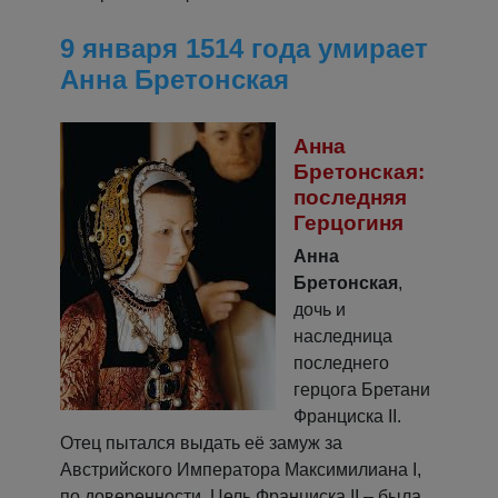
9 января 1514 года умирает
Анна Бретонская
Анна
Бретонская:
последняя
Герцогиня
Анна
Бретонская
,
дочь и
наследница
последнего
герцога Бретани
Франциска II.
Отец пытался выдать её замуж за
Австрийского Императора Максимилиана I,
по доверенности. Цель Франциска II – была