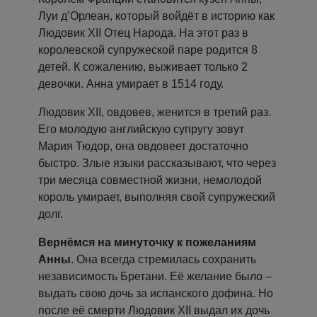
Луи д’Орлеан, который войдёт в историю как
Людовик XII Отец Народа. На этот раз в
королевской супружеской паре родится 8
детей. К сожалению, выживает только 2
девочки. Анна умирает в 1514 году.
Людовик XII, овдовев, женится в третий раз.
Его молодую английскую супругу зовут
Мария Тюдор, она овдовеет достаточно
быстро. Злые языки рассказывают, что через
три месяца совместной жизни, немолодой
король умирает, выполняя свой супружеский
долг.
Вернёмся на минуточку к пожеланиям
Анны.
Она всегда стремилась сохранить
независимость Бретани. Её желание было –
выдать свою дочь за испанского дофина. Но
после её смерти Людовик XII выдал их дочь