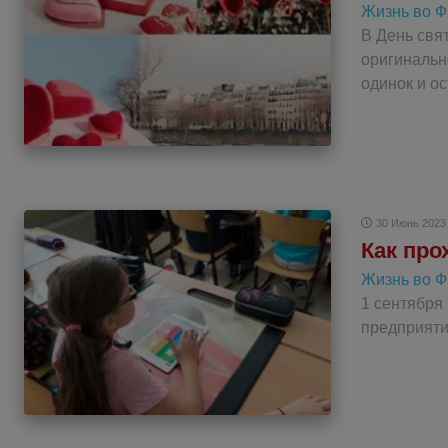
Жизнь во 
В День свя
оригинальн
одинок и ос
30 Июнь 2023
Как про
Жизнь во 
1 сентября
предприяти