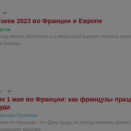
зеев 2023 во Франции и Европе
уризм
 году можно бесплатно и в необычной манере посетить муз
ан Европы.
23
к 1 мая во Франции: как французы праз
уда
Франции
Политика
 мая во Франции - это День труда, он всегда отмечен демон
поддержку рабочих.