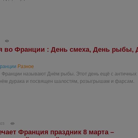
я во Франции : День смеха, День рыбы, 
Франции
Разное
о Франции называют Днём рыбы. Этот день ещё с античных
нём дурака и посвящен шалостям, розыгрышам и фарсам.
023
ечает Франция праздник 8 марта –