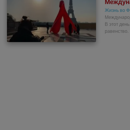
Междун
Жизнь во 
Международ
В этот ден
равенство.