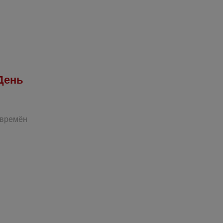
День
 времён