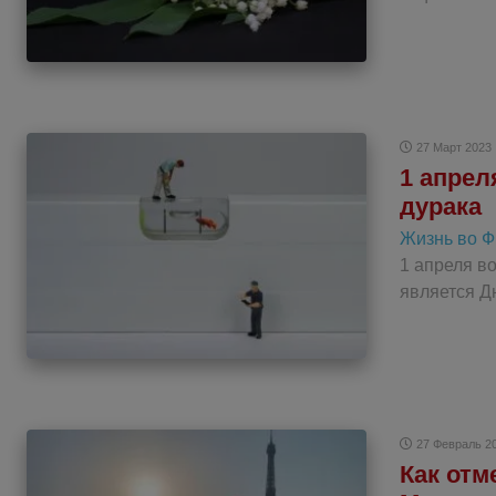
27 Март 2023
1 апрел
дурака
Жизнь во 
1 апреля в
является Д
27 Февраль 2
Как отм