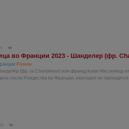
23
ца во Франции 2023 - Шанделер (фр. Cha
Франции
Разное
анделёр (фр. la Chandeleur) или французская Масленица о
день после Рождества во Франции, ежегодно он приходится
022