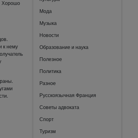
. Хорошо
Мода
Музыка
Новости
дов.
и к нему
Образование и наука
получатель
Полезное
у
Политика
траны.
Разное
лугами
Русскоязычная Франция
сти.
Советы адвоката
Спорт
Туризм