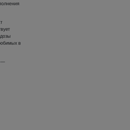
ыполнения
ат
твует
 дозы
любимых в
в —