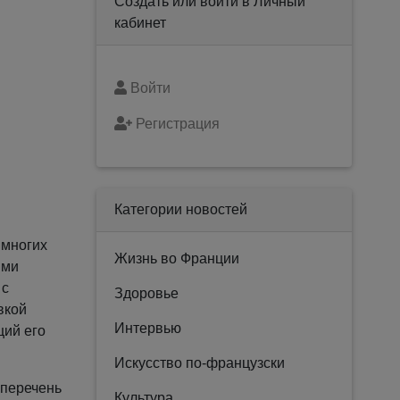
Создать или войти в Личный
кабинет
Войти
Регистрация
Категории новостей
 многих
Жизнь во Франции
ыми
 с
Здоровье
вкой
Интервью
ций его
Искусство по-французски
 перечень
Культура