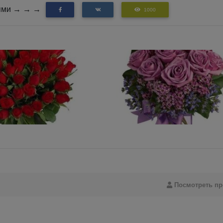
зьями → → →
1000
Посмотреть п