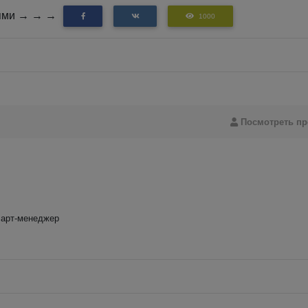
зьями → → →
1000
Посмотреть п
 арт-менеджер