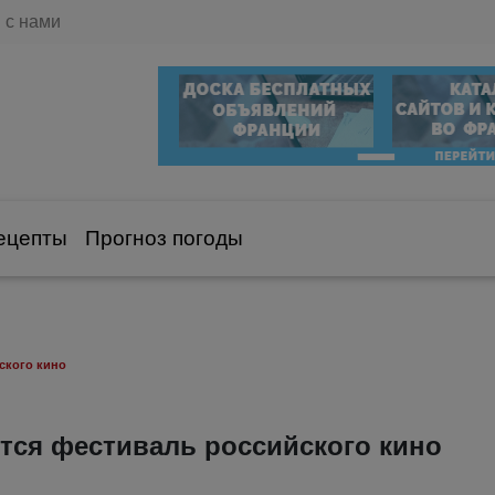
 с нами
ецепты
Прогноз погоды
ского кино
тся фестиваль российского кино