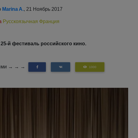
о
Marina A.
, 21 Ноябрь 2017
а
Русскоязычная Франция
25-й фестиваль российского кино.
зьями → → →
1000