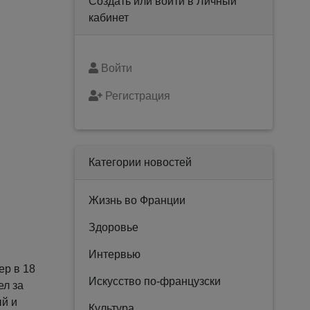
Создать или войти в Личный
кабинет
Войти
Регистрация
Категории новостей
Жизнь во Франции
Здоровье
Интервью
ер в 18
Искусство по-французски
ел за
й и
Культура