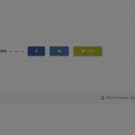
зьями → → →
1000
Посмотреть п