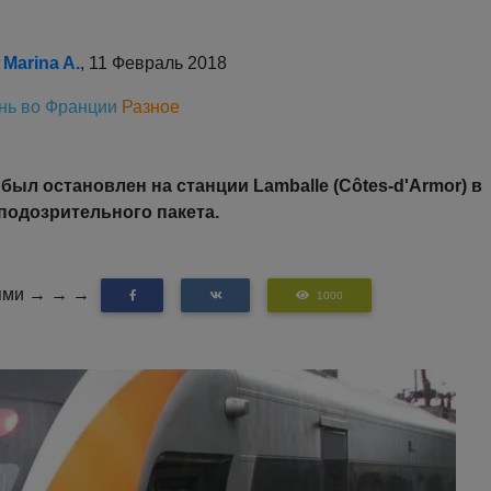
о
Marina A.
, 11 Февраль 2018
нь во Франции
Разное
был остановлен на станции Lamballe (Côtes-d'Armor) в
 подозрительного пакета.
зьями → → →
1000