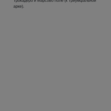
Трокадеро и Марсово поле (к Триумфальной
арке).