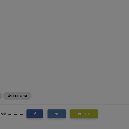
Фестивали
зьями → → →
1000