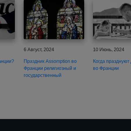
6 Август, 2024
10 Июнь, 2024
анции?
Праздник Assomption во
Когда празднуют
Франции религиозный и
во Франции
государственный