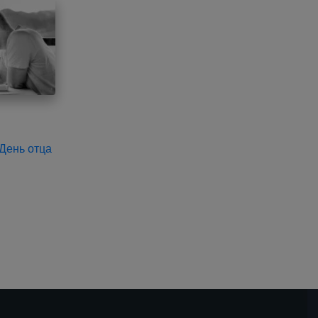
 День отца