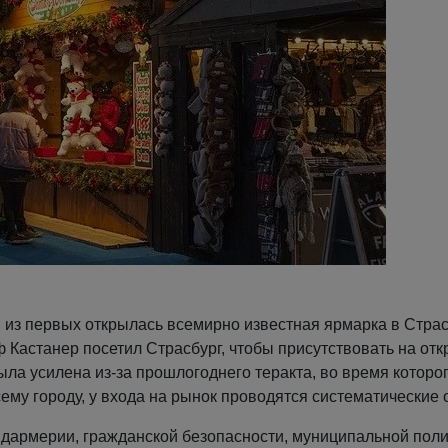
 из первых открылась всемирно известная ярмарка в Страс
ф Кастанер посетил Страсбург, чтобы присутствовать на от
ыла усилена из-за прошлогоднего теракта, во время которо
сему городу, у входа на рынок проводятся систематические 
ндармерии, гражданской безопасности, муниципальной поли