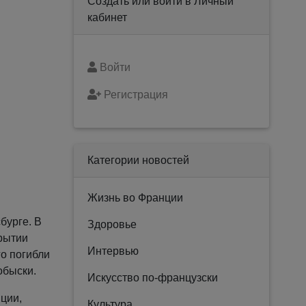
Создать или войти в Личный
кабинет
Войти
Регистрация
Категории новостей
Жизнь во Франции
бурге. В
Здоровье
крытии
Интервью
го погибли
обыски.
Искусство по-французски
ции,
Культура