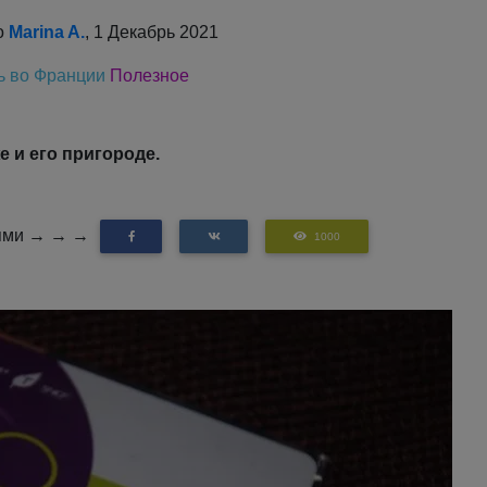
о
Marina A.
, 1 Декабрь 2021
ь во Франции
Полезное
 и его пригороде.
зьями → → →
1000