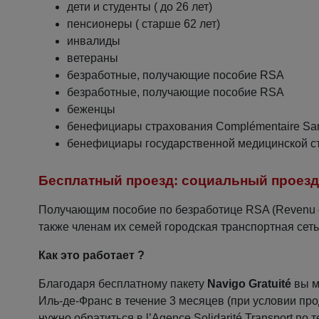
дети и студенты ( до 26 лет)
пенсионеры ( старше 62 лет)
инвалиды
ветераны
безработные, получающие пособие RSA
безработные, получающие пособие RSA
беженцы
бенефициары страхования Complémentaire Sant
бенефициары государственной медицинской с
Бесплатный проезд: социальный проезд
Получающим пособие по безработице RSA (Revenu de 
также членам их семей городская транспортная сет
Как это работает ?
Благодаря бесплатному пакету
Navigo Gratuité
вы м
Иль-де-Франс в течение 3 месяцев (при условии п
нужно обратиться в l’Agence Solidarité Transport по