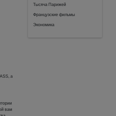
Тысяча Парижей
Французские фильмы
Экономика
 ASS, а
итории
ой вам
тва