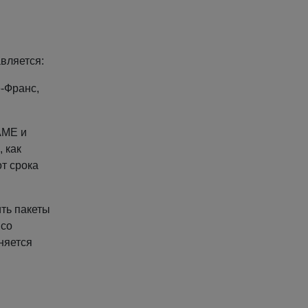
авляется:
е-Франс,
AME и
 как
от срока
ить пакеты
 со
няется