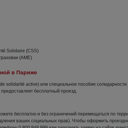
é Solidaire (CSS)
траховки (AME)
ной в Париже
solidarité active) или специальное пособие солидарности
ь предоставляет бесплатный проезд.
ожете бесплатно и без ограничений перемещаться по терр
родления ваших социальных прав). Чтобы оформить проездн
 телефону 0 800 948 999 или заполнить заявку на сайте агенс