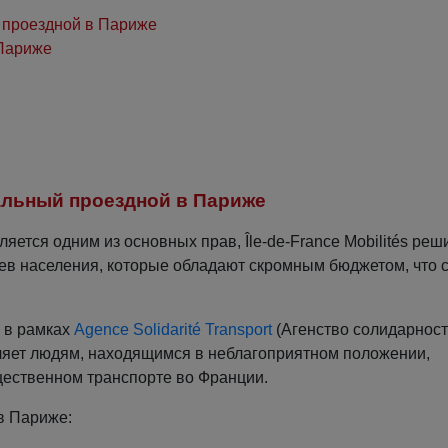
 проездной в Париже
 Париже
альный проездной в Париже
ется одним из основных прав, Île-de-France Mobilités реш
ев населения, которые обладают скромным бюджетом, что 
ы в рамках
Agence Solidarité Transport
(Агенство солидарнос
воляет людям, находящимся в неблагоприятном положении,
щественном транспорте во Франции.
в Париже: