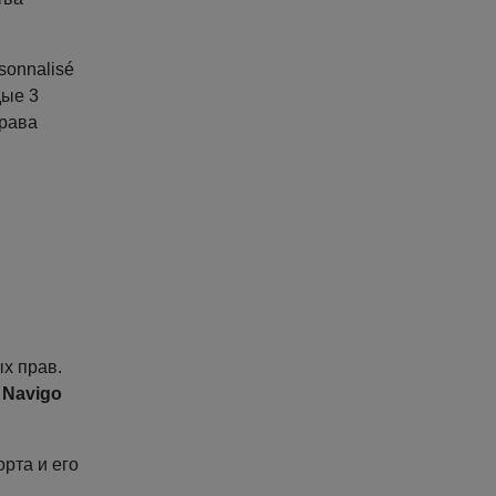
sonnalisé
дые 3
права
ых прав.
й
Navigo
орта и его