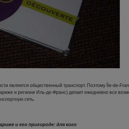
ти является общественный транспорт. Поэтому Île-de-Fra
 Париже и регионе Иль-де-Франс) делает ежедневно все воз
нспортную сеть.
риже и его пригороде: для кого