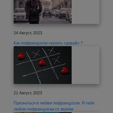
24 Август, 2023
Как пофранцузски сказать «давай» ?
21 Август, 2023
Признаться в любви пофранцузски. Я тебя
люблю пофранцузски со звуком