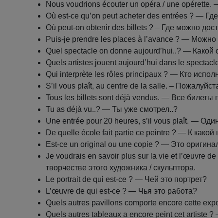
Nous voudrions écouter un opéra / une opérette
Où est-ce qu’on peut acheter des entrées ? — Г
Où peut-on obtenir des billets ? – Где можно до
Puis-je prendre les places à l’avance ? — Мож
Quel spectacle on donne aujourd’hui..? — Какой 
Quels artistes jouent aujourd’hui dans le spect
Qui interprète les rôles principaux ? — Кто исп
S’il vous plaît, au centre de la salle. – Пожалуйс
Tous les billets sont déjà vendus. — Все билеты
Tu as déjà vu..? — Ты уже смотрел..?
Une entrée pour 20 heures, s’il vous plaît. — Од
De quelle école fait partie ce peintre ? — К ка
Est-ce un original ou une copie ? — Это оригин
Je voudrais en savoir plus sur la vie et l’œuvre
творчестве этого художника / скульптора.
Le portrait de qui est-ce ? — Чей это портрет?
L’œuvre de qui est-ce ? — Чья это работа?
Quels autres pavillons comporte encore cette e
Quels autres tableaux a encore peint cet artist