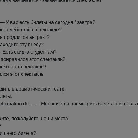
— Когда начинается / заканчивается спектакль?
? — У вас есть билеты на сегодня / завтра?
лько действий в спектакле?
ни продлится антракт?
находите эту пьесу?
 ? — Есть скидка студентам?
м понравился этот спектакль?
дели этот спектакль?
ился этот спектакль.
ходить в драматический театр.
илеты.
a participation de… — Мне хочется посмотреть балет/ спектакль 
кажите, пожалуйста, наши места.
?
т лишнего билета?