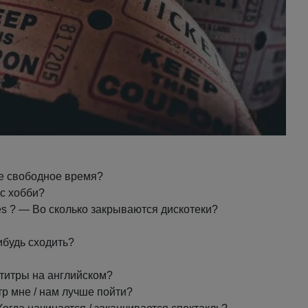
ите свободное время?
ас хобби?
èques ? — Во сколько закрываются дискотеки?
нибудь сходить?
субтитры на английском?
еатр мне / нам лучше пойти?