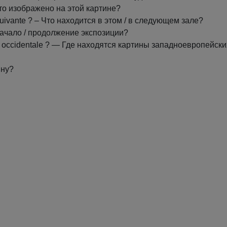
 Что изображено на этой картине?
le suivante ? – Что находится в этом / в следующем зале?
де начало / продолжение экспозиции?
ope occidentale ? — Где находятся картины западноевропейски
ину?