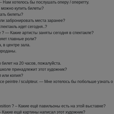
. — Нам хотелось бы послушать оперу / оперетту.
де можно купить билеты?
стать билеты?
но ли забронировать места заранее?
спектакль идет сегодня..?
acle ? — Какие артисты заняты сегодня в спектакле?
олняет главные роли?
та, в центре зала.
 проданы.
ин билет на 20 часов, пожалуйста.
кой школе принадлежит этот художник?
ал или копия?
 de ce peintre / sculpteur. — Мне хотелось бы побольше узнать 
xposition ? – Какие ещё павильоны есть на этой выставке?
e ? – Какие ещё картины написал этот художник?