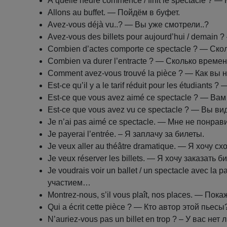
À quelle heure commence / finit le spectacle ? 
Allons au buffet. — Пойдём в буфет.
Avez-vous déjà vu..? — Вы уже смотрели..?
Avez-vous des billets pour aujourd’hui / demain 
Combien d’actes comporte ce spectacle ? — Ско
Combien va durer l’entracte ? — Сколько време
Comment avez-vous trouvé la pièce ? — Как вы 
Est-ce qu’il у a le tarif réduit pour les étudiants
Est-ce que vous avez aimé ce spectacle ? — Ва
Est-ce que vous avez vu ce spectacle ? — Вы ви
Je n’ai pas aimé ce spectacle. — Мне не понрав
Je payerai l’entrée. – Я заплачу за билеты.
Je veux aller au théâtre dramatique. — Я хочу с
Je veux réserver les billets. — Я хочу заказать б
Je voudrais voir un ballet / un spectacle avec l
участием…
Montrez-nous, s’il vous plaît, nos places. — По
Qui a écrit cette pièce ? — Кто автор этой пьесы
N’auriez-vous pas un billet en trop ? – У вас не