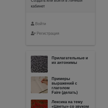
Создать или войти в Личный
кабинет
Войти
Регистрация
Прилагательные и
их антонимы
Примеры
выражений с
глаголом
Faire (делать)
Лексика на тему
«Цветы» со звуком