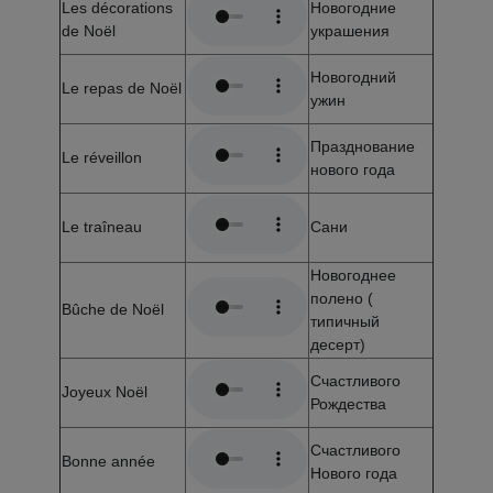
Les décorations
Новогодние
de Noël
украшения
Новогодний
Le repas de Noël
ужин
Празднование
Le réveillon
нового года
Le traîneau
Сани
Новогоднее
полено (
Bûche de Noël
типичный
десерт)
Счастливого
Joyeux Noël
Рождества
Счастливого
Bonne année
Нового года