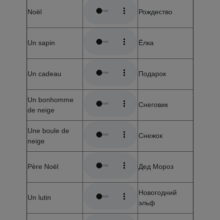
Noël
Рождество
Un sapin
Ёлка
Un cadeau
Подарок
Un bonhomme
Cнеговик
de neige
Une boule de
Cнежок
neige
Père Noël
Дед Мороз
Новогодний
Un lutin
эльф