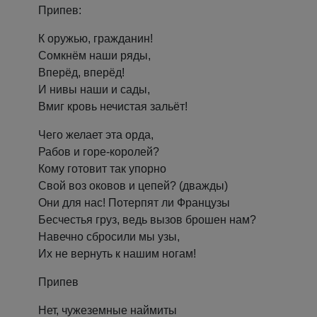
Припев:
К оружью, гражданин!
Сомкнём наши ряды,
Вперёд, вперёд!
И нивы наши и сады,
Вмиг кровь нечистая зальёт!
Чего желает эта орда,
Рабов и горе-королей?
Кому готовит так упорно
Свой воз оковов и цепей? (дважды)
Они для нас! Потерпят ли Французы
Бесчестья груз, ведь вызов брошен нам?
Навечно сбросили мы узы,
Их не вернуть к нашим ногам!
Припев
Нет, чужеземные наймиты