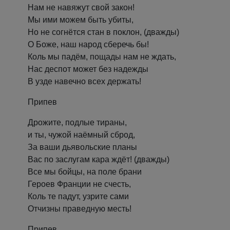
Нам не навяжут свой закон!
Мы ими можем быть убиты,
Но не согнётся стан в поклон, (дважды)
О Боже, наш народ сберечь бы!
Коль мы падём, пощады нам не ждать,
Нас деспот может без надежды
В узде навечно всех держать!
Припев
Дрожите, подлые тираны,
и ты, чужой наёмный сброд,
За ваши дьявольские планы
Вас по заслугам кара ждёт! (дважды)
Все мы бойцы, на поле брани
Героев Франции не счесть,
Коль те падут, узрите сами
Отчизны праведную месть!
Припев