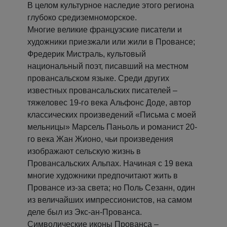
В целом культурное наследие этого региона
глубоко средиземноморское.
Многие великие французские писатели и
художники приезжали или жили в Провансе;
Фредерик Мистраль, культовый
национальный поэт, писавший на местном
провансальском языке. Среди других
известных провансальских писателей –
тяжеловес 19-го века Альфонс Доде, автор
классических произведений «Письма с моей
мельницы» Марсель Паньоль и романист 20-
го века Жан Жионо, чьи произведения
изображают сельскую жизнь в
Провансальских Альпах. Начиная с 19 века
многие художники предпочитают жить в
Провансе из-за света; но Поль Сезанн, один
из величайших импрессионистов, на самом
деле был из Экс-ан-Прованса.
Символические иконы Прованса –