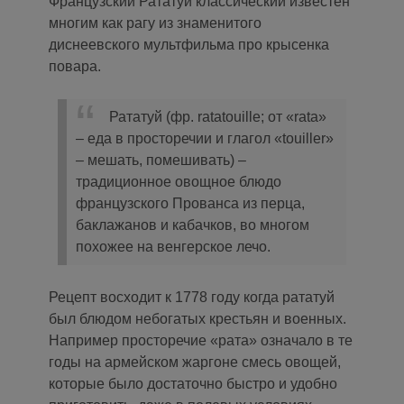
Французский Рататуй классический известен
многим как рагу из знаменитого
диснеевского мультфильма про крысенка
повара.
Рататуй (фр. ratatouille; от «rata»
– еда в просторечии и глагол «touiller»
– мешать, помешивать) –
традиционное овощное блюдо
французского Прованса из перца,
баклажанов и кабачков, во многом
похожее на венгерское лечо.
Рецепт восходит к 1778 году когда рататуй
был блюдом небогатых крестьян и военных.
Например просторечие «рата» означало в те
годы на армейском жаргоне смесь овощей,
которые было достаточно быстро и удобно